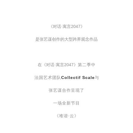
《对话·寓言2047》
是张艺谋创作的大型跨界观念作品
在
《对话·寓言2047》
第二季中
法国艺术团队
Collectif Scale
与
张艺谋合作呈现了
一场全新节目
《堆谐·云》