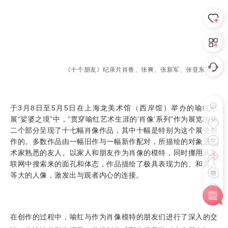
《十个朋友》纪录片肖鲁、张爽、张新军、张亚东片段
于3月8日至5月5日在上海龙美术馆（西岸馆）举办的喻红个
展“娑婆之境”中，“贯穿喻红艺术生涯的‘肖像’系列”作为展览的第
二个部分呈现了十七幅肖像作品，其中十幅是特别为这个展览创
作的。多数作品由一幅旧作与一幅新作配对，所描绘的对象是艺
术家熟悉的友人。以家人和朋友作为肖像的模特，同时挪用从互
联网中搜索来的面孔和体态，作品描绘了极具表现力的、和真人
等大的人像，激发出与观者内心的连接。
在创作的过程中，喻红与作为肖像模特的朋友们进行了深入的交