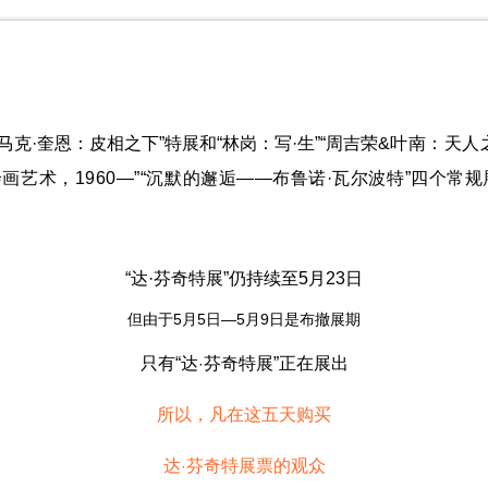
克·奎恩：皮相之下”特展和“林岗：写·生”“周吉荣&
叶南：天人之
画艺术，1960—”“沉默的邂逅——布鲁诺·瓦尔波特”四个常
“达·芬奇特展”仍持续至5月23日
但由于5月5日—5月9日是布撤展期
只有“达
芬奇特展”正在展出
·
所以，凡在这五天购买
达
芬奇特展票的观众
·