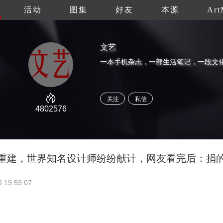
活动
图集
好友
本源
Art
文艺
关注
私信
4802576
院重建，世界知名设计师纷纷献计，网友看完后：捐
5 19:59:07