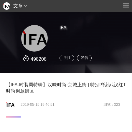
文章
IFA
关注
私信
498208
【IFA-时装周特辑】汉味时尚·京城上街 | 特别鸣谢武汉红T
时尚创意街区
2019-05-15 19:46:51
浏览：323