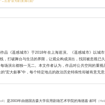
”→点选“设为星(置)标(顶)”
作品《遥感城市》于2018年在上海巡演。《遥感城市》以城
线，打破舞台与生活的界限，让观众构成演出，找回被忽视已
每场演出都独一无二。本文作者认为，作品对公共空间的重视
性的“宏大叙事”中，每个特定地点的政治历史特殊性却被有意无
是2003年由德国吉森大学应用剧场艺术学院的海德嘉·郝珂
koll）
（Hel