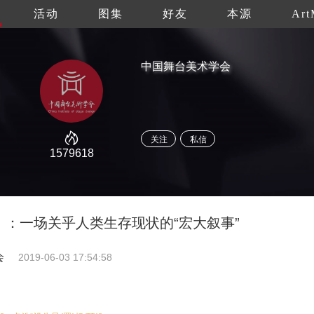
活动
图集
好友
本源
Art
中国舞台美术学会
关注
私信
1579618
：一场关乎人类生存现状的“宏大叙事”
会
2019-06-03 17:54:58