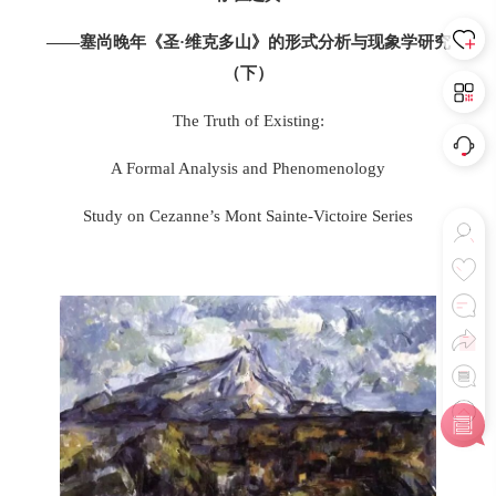
——塞尚晚年《圣·维克多山》
的形式分析与现象学研究
（下）
The Truth of Existing:
A Formal Analysis and Phenomenology
Study on
Cezanne’s
Mont Sainte-Victoire
Series