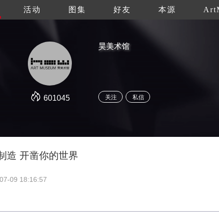
活动
图集
好友
本源
Art
昊美术馆
601045
关注
私信
间制造 开凿你的世界
07-09 18:16:57