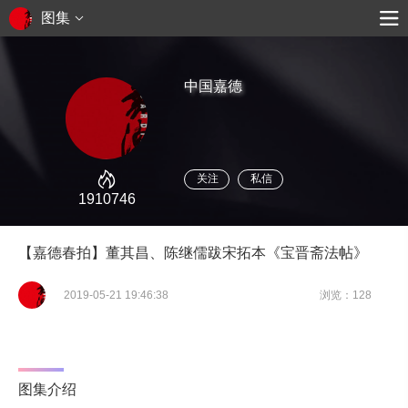
图集
中国嘉德
关注
私信
1910746
【嘉德春拍】董其昌、陈继儒跋宋拓本《宝晋斋法帖》
2019-05-21 19:46:38
浏览：128
图集介绍