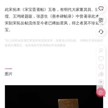
此宋拓本《宋宝晋斋帖》五卷，有明代大家董其昌、陈继
儒、王鸿绪题跋，张彦生《善本碑帖录》中曾著录此本。
宋刻宋拓丛帖流传至今者已稀如星凤，得之者莫不珍若瑰
宝。
*以上内容由所属艺客发布或授权发布，转载请注明出处。 本网站不承担相应
版权归属责任，如有侵权可联系网站申诉或删除
图片