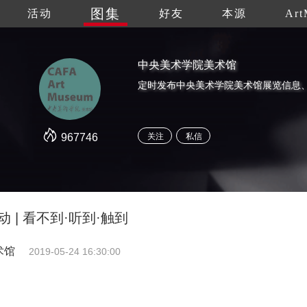
图集
活动
好友
本源
Art
中央美术学院美术馆
967746
关注
私信
 | 看不到·听到·触到
术馆
2019-05-24 16:30:00