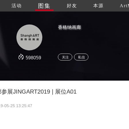
图集
活动
好友
本源
Art
香格纳画廊
598059
关注
私信
展JINGART2019 | 展位A01
9-05-25 13:25:47