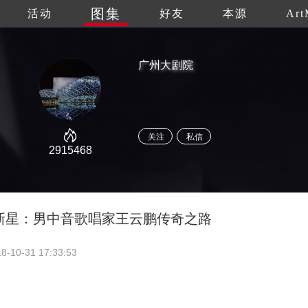
图集
活动
好友
本源
Art
广州大剧院
关注
私信
2915468
新星：男中音歌唱家王云鹏传奇之路
8-10-31 17:33:53