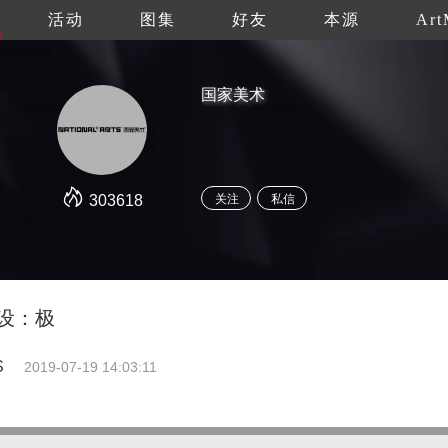
活动
图集
好友
本源
Art
国家美术
303618
关注
私信
设：极
S
2019-07-19 14:03:11