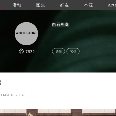
活动
图集
好友
本源
Art
白石画廊
7632
关注
私信
聘
09-04 18:23:37