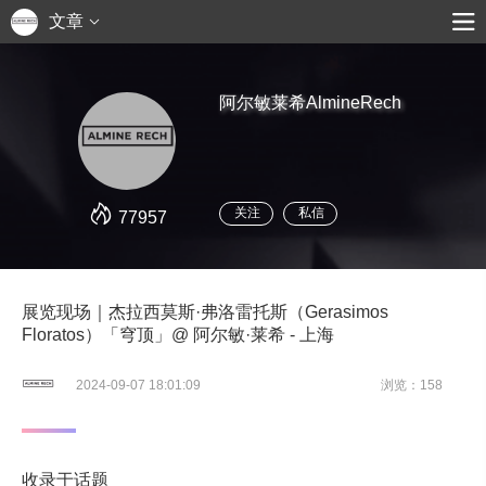
文章
阿尔敏莱希AlmineRech
关注
私信
77957
展览现场｜杰拉西莫斯·弗洛雷托斯（Gerasimos
Floratos）「穹顶」@ 阿尔敏·莱希 - 上海
2024-09-07 18:01:09
浏览：158
收录于话题