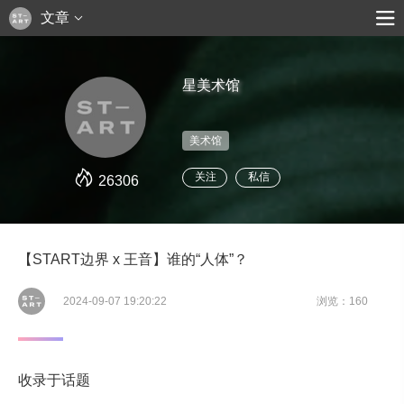
文章
星美术馆
美术馆
关注
私信
26306
【START边界 x 王音】谁的“人体”？
2024-09-07 19:20:22
浏览：160
收录于话题