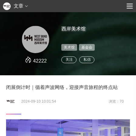
文章
西岸美术馆
美术馆
基金会
关注
私信
42222
闭展倒计时｜循着声波网络，迎接声音旅程的终点站
2024-09-10 10:01:54
浏览：70