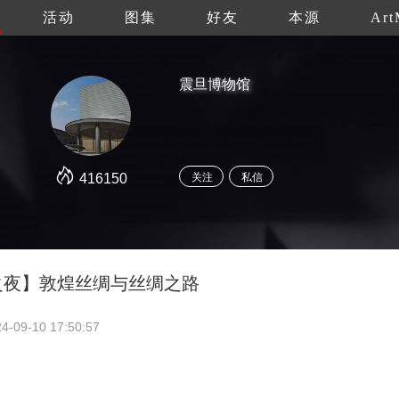
活动
图集
好友
本源
Art
震旦博物馆
416150
关注
私信
之夜】敦煌丝绸与丝绸之路
4-09-10 17:50:57