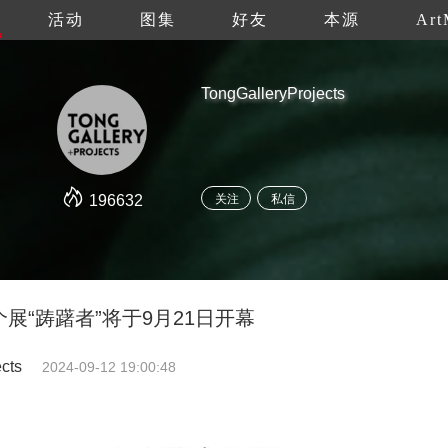
活动
图集
好友
本源
Art
TongGalleryProjects
196632
关注
私信
展“踌躇者”将于9月21日开幕
cts
2024-09-12 19:00:48