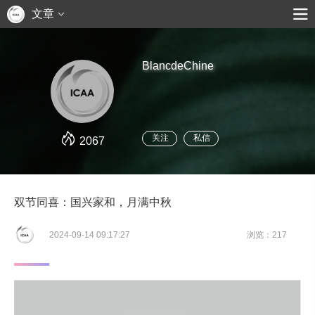
文章
BlancdeChine
关注
私信
2067
双节同喜：国兴家和，月满中秋
2024-09-14 09:17:27
浏览：217