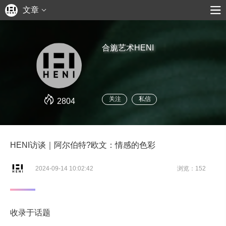
文章
合旎艺术HENI
关注
私信
2804
HENI访谈｜阿尔伯特?欧文：情感的色彩
2024-09-14 10:02:42
浏览：152
收录于话题