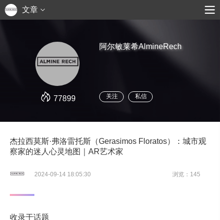
文章
阿尔敏莱希AlmineRech
关注
私信
77899
杰拉西莫斯·弗洛雷托斯（Gerasimos Floratos）：城市观
察家的迷人心灵地图｜AR艺术家
2024-09-14 18:05:30
浏览：145
收录于话题