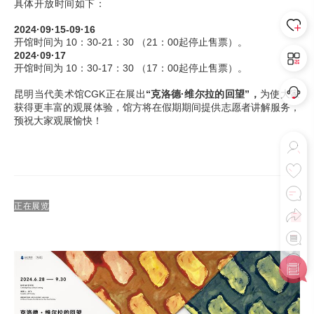
具体开放时间如下：
2024·09·15-09·16
开馆时间为 10：30-21：30 （21：00起停止售票）。
2024·09·17
开馆时间为 10：30-17：30 （17：00起停止售票）。
昆明当代美术馆CGK正在展出
“克洛德·维尔拉的回望”，
为使大家
获得更丰富的观展体验，馆方将在假期期间提供志愿者讲解服务，
预祝大家观展愉快！
正在展览