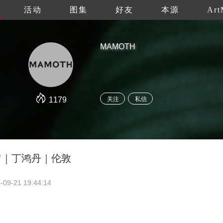
活动
图集
好友
本源
Art
MAMOTH
1179
关注
私信
驻留｜丁鸿丹｜伦敦
-09-21 19:44:14