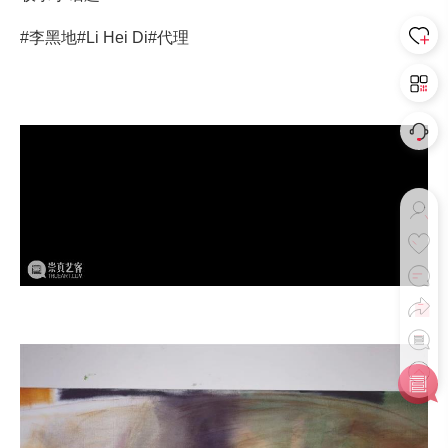
#李黑地
#Li Hei Di
#代理