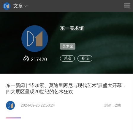
文章
东一美术馆
美术馆
关注
私信
217420
东一新闻 | “毕加索、莫迪里阿尼与现代艺术”展盛大开幕，
四大展区呈现20世纪的艺术狂欢
2024-09-26 22:53:24
浏览：208