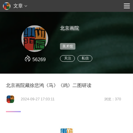
文章
北京画院
美术馆
关注
私信
56269
北京画院藏徐悲鸿《马》《鸡》二图研读
2024-09-27 17:03:11
浏览：370