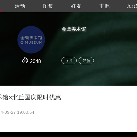
活动
图集
好友
本源
Art
金鹰美术馆
2048
关注
私信
术馆×北丘国庆限时优惠
4-09-27 19:00:54