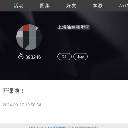
活动
图集
好友
本源
Art
上海油画雕塑院
393246
关注
私信
】开课啦！
2024-09-27 19:56:54
*点击上方↑↑↑
“上海油画雕塑院”
关注订阅最新活动资讯！