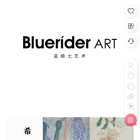
蓝 骑 士 艺 术