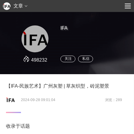
文章
IFA
关注
私信
498232
【IFA-民族艺术】广州灰塑 | 草灰织型，砖泥塑景
2024-09-28 09:01:04
浏览：289
收录于话题