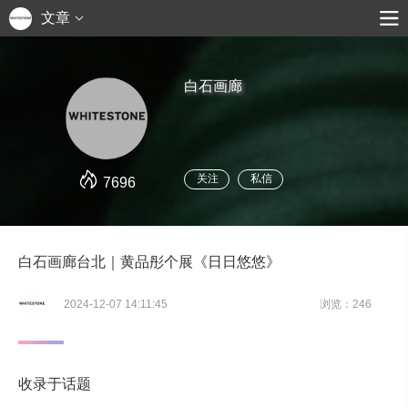
文章
白石画廊
关注
私信
7696
白石画廊台北｜黄品彤个展《日日悠悠》
2024-12-07 14:11:45
浏览：246
收录于话题