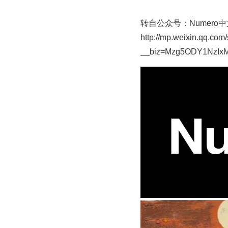
转自公众号：Numero
http://mp.weixin.qq.com
__biz=Mzg5ODY1NzIxM