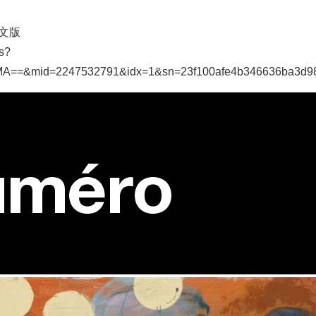
中文版
/s?
A==&mid=2247532791&idx=1&sn=23f100afe4b346636ba3d9