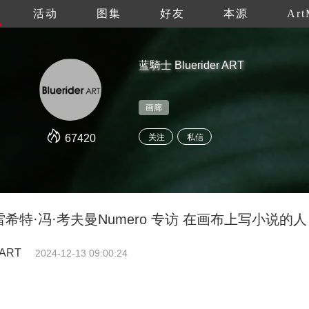
活动
图集
好友
本源
Art
蓝騎士 Bluerider ART
画廊
67420
关注
私信
特·冯·考夫曼Numero 专访 在画布上写小说的人
 ART
2024-12-13 09:00:24