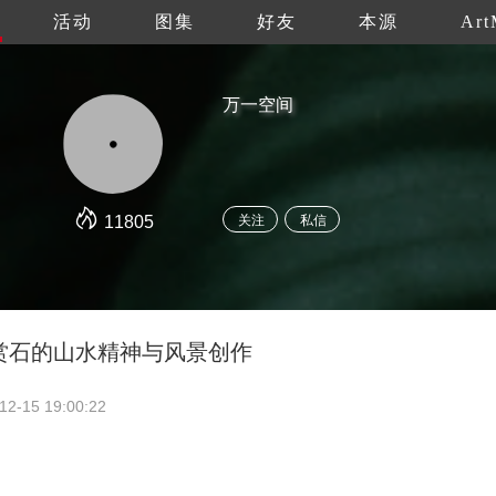
活动
图集
好友
本源
Art
万一空间
11805
关注
私信
赏石的山水精神与风景创作
12-15 19:00:22