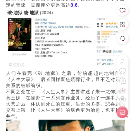
迷的青睐，豆瓣评分更是高达
8.6
。
人们在看完《破·地狱》之后，纷纷想起内地制作的
《人生大事》，后者同样聚焦殡葬行业，且不乏对亲情
关系的细腻编织。
不同之处在于，《人生大事》主要讲述了朱一龙饰演的
莫三妹，在操办了一系列丧葬业务、经历了一连串大喜
大悲之后，体认到死亡的庄重、生命的多姿。悲喜剧的
交替上演，让《人生大事》的底色更为治愈，也更具市
井气。