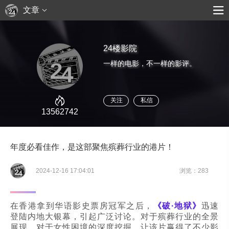
文章
24楼影院
一样的电影，不一样的影评。
关注
私信
13562742
年度必看佳作，是这部聚焦殡葬行业的港片！
2024-12-16 17:04:01
浏览：283
在香港拿到华语影史票房冠军之后，
《破·地狱》
迅速
登陆内地大银幕，引起广泛讨论。对于殡葬行业的全景
展现，对于女性困境的深度挖掘，让该片赢得了不少影