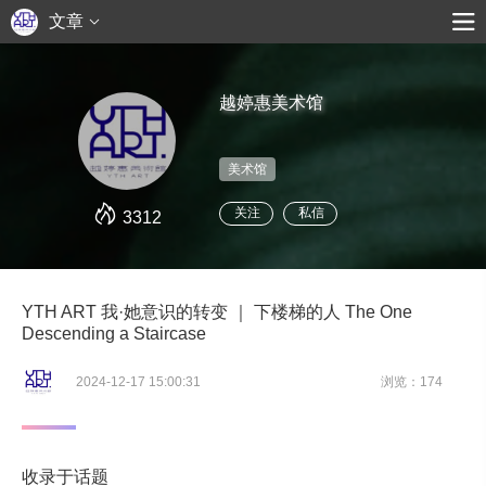
文章
越婷惠美术馆
美术馆
关注
私信
3312
YTH ART 我·她意识的转变 ｜ 下楼梯的人 The One
Descending a Staircase
2024-12-17 15:00:31
浏览：174
收录于话题