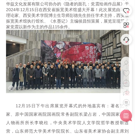
华益文化发展有限公司协办的《隐者的面孔：党震绘画作品展》于
2024年12月15日在西安崔振宽美术馆盛大开幕！此次展览由著名
理论家、西安美术学院博士生导师彭德先生担任学术主持，西安崔
振宽美术馆执行馆长、《
水墨记
》主编侯昌恒策展，展览呈现艺术
家党震以新作为主的作品115余件。
12月15日下午出席展览开幕式的
外地嘉宾有：著名艺术
家、原中国国家画院国画院常务副院长梁占岩，中国国家画院
人物画所所长李晓柱，中央美术学院人文学院哲学教授靳连
营，山东师范大学美术学院院长、山东省美术家协会副主席刘