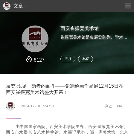
文章
西安崔振宽美术馆
崔振宽美术馆是集展览陈列、学术研究、公共教育为一体的大型民营美术馆。
关注
私信
8127
展览·现场丨隐者的面孔——党震绘画作品展12月15日在
西安崔振宽美术馆盛大开幕！
2024-12-18 15:47:10
浏览：394
由中国国家画院、西安美术学院主办，
西安崔振宽美术馆、
西安市水墨长安艺术博物馆、水墨记承办，
诚一斋美术馆、北京