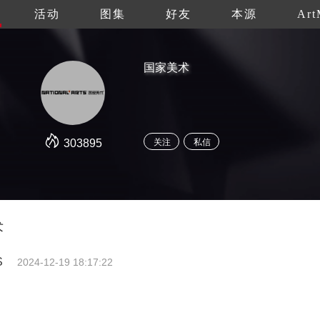
活动
图集
好友
本源
Art
国家美术
303895
关注
私信
术
S
2024-12-19 18:17:22