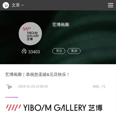
文章
艺博画廊
关注
私信
33403
艺博画廊｜恭祝您圣诞&元旦快乐！
2024-12-23 12:00:26
浏览：71