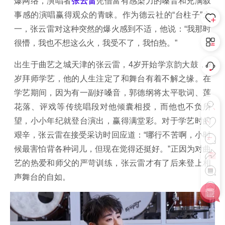
爆网络，演唱者
张云雷
凭借富有感染力的嗓音和充满叙
事感的演唱赢得观众的青睐。作为德云社的“台柱子”之
一，张云雷对这种突然的爆火感到不适，他说：“我那时
很懵，我也不想这么火，我受不了，我怕热。”
出生于曲艺之城天津的张云雷，4岁开始学京韵大鼓，9
岁拜师学艺，他的人生注定了和舞台有着不解之缘。在
学艺期间，因为有一副好嗓音，郭德纲将太平歌词、莲
花落、评戏等传统唱段对他倾囊相授，而他也不负所
望，小小年纪就登台演出，赢得满堂彩。对于学艺时的
艰辛，张云雷在接受采访时回应道：“哪行不苦啊，小时
候最害怕背各种词儿，但现在觉得还挺好。”正因为对曲
艺的热爱和师父的严苛训练，张云雷才有了后来登上相
声舞台的自如。