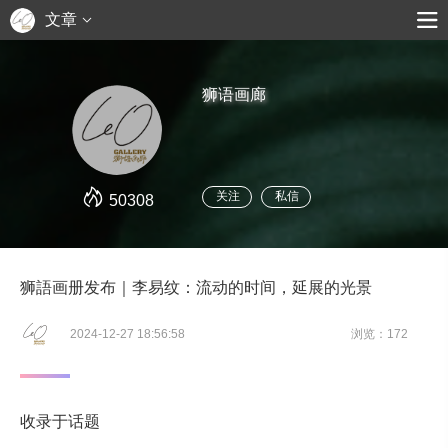
文章
狮语画廊
关注
私信
50308
狮語画册发布｜李易纹：流动的时间，延展的光景
2024-12-27 18:56:58
浏览：172
收录于话题