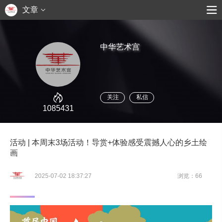
文章
中华艺术宫
关注
私信
1085431
活动 | 本周末3场活动！导赏+体验感受震撼人心的乡土绘
画
2025-07-02 18:37:27
浏览：66