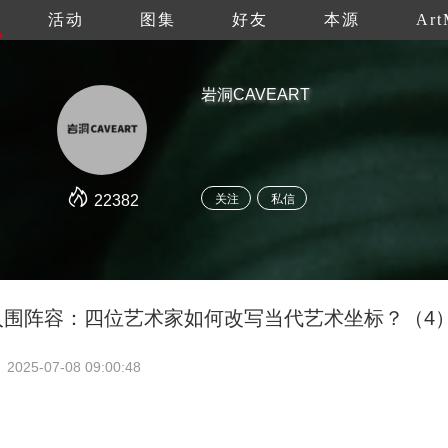
活动
图集
好友
本源
Art
岩洞CAVEART
22382
关注
私信
5 入围阵容：四位艺术家如何改写当代艺术坐标？（4
2025-07-08 09:00:48