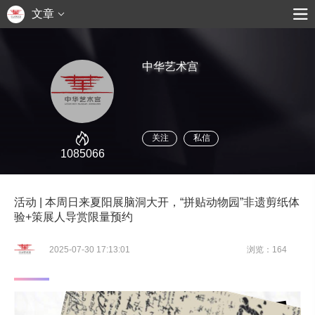
文章
中华艺术宫
关注
私信
1085066
活动 | 本周日来夏阳展脑洞大开，“拼贴动物园”非遗剪纸体
验+策展人导赏限量预约
2025-07-30 17:13:01
浏览：164