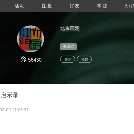
活动
图集
好友
本源
Art
北京画院
美术馆
56430
关注
私信
圈启示录
03-09 17:06:37