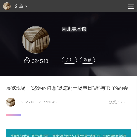
文章
湖北美术馆
关注
私信
324548
展览现场｜“悠远的诗意”邀您赴一场春日“辞”与“图”的约会
2026-03-17 15:30:45
浏览：73