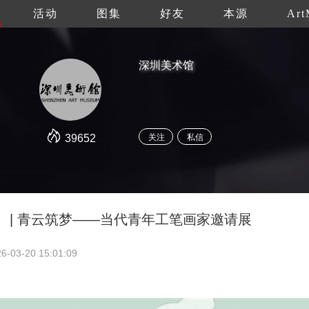
活动
图集
好友
本源
Art
深圳美术馆
39652
关注
私信
 | 青云筑梦——当代青年工笔画家邀请展
6-03-20 15:01:09