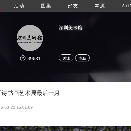
活动
图集
好友
本源
Art
深圳美术馆
39681
关注
私信
博吾诗书画艺术展最后一月
6-03-20 15:01:09