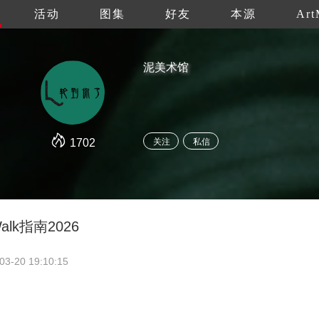
活动
图集
好友
本源
Art
泥美术馆
1702
关注
私信
alk指南2026
03-20 19:10:15