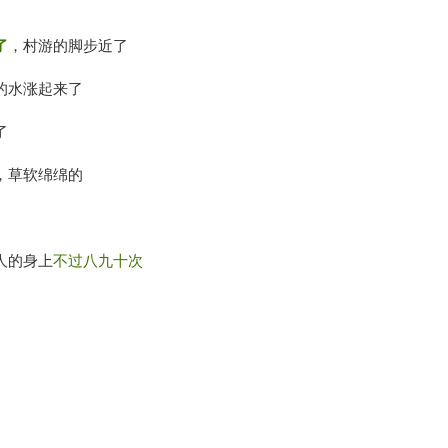
了
，村游的脚步近了
的水涨起来了
了
，草软绵绵的
人的身上
不过八九十次