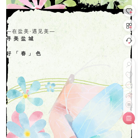
—在盐美·遇见美—
寻美盐城
好「春」色